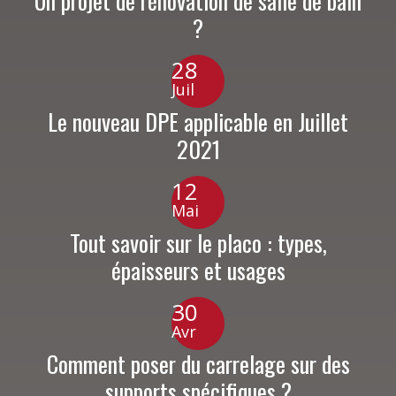
Un projet de rénovation de salle de bain
?
28
Juil
Le nouveau DPE applicable en Juillet
2021
12
Mai
Tout savoir sur le placo : types,
épaisseurs et usages
30
Avr
Comment poser du carrelage sur des
supports spécifiques ?