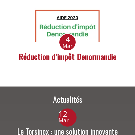
4
Mar
Réduction d’impôt Denormandie
Actualités
12
Mar
Le Torsinox : une solution innovante