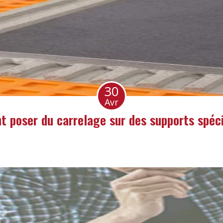
30
Avr
 poser du carrelage sur des supports spéci