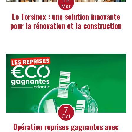
Mar
Le Torsinox : une solution innovante
pour la rénovation et la construction
7
Oct
Opération reprises gagnantes avec