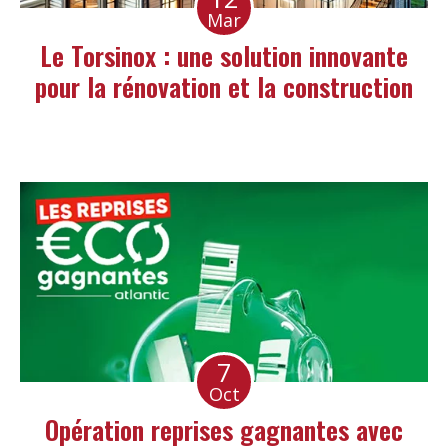
Mar
Le Torsinox : une solution innovante
pour la rénovation et la construction
7
Oct
Opération reprises gagnantes avec