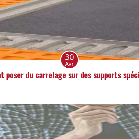
30
Avr
 poser du carrelage sur des supports spéci