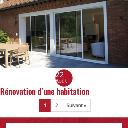
22
Août
Rénovation d’une habitation
1
2
Suivant »