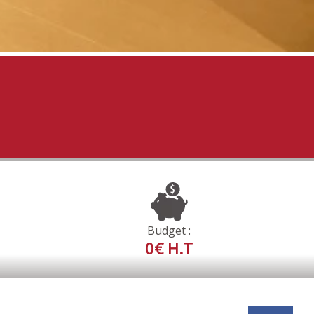
Budget :
0€ H.T