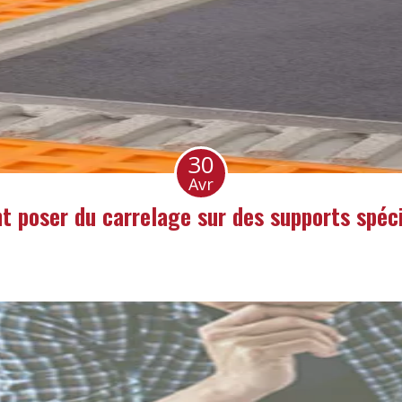
30
Avr
 poser du carrelage sur des supports spéci