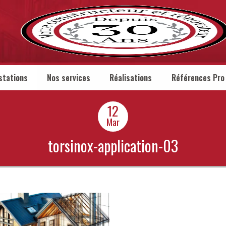
stations
Nos services
Réalisations
Références Pro
12
Mar
torsinox-application-03