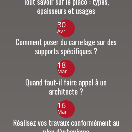
Tout savoir sur le placo : types,
épaisseurs et usages
30
Avr
Comment poser du carrelage sur des
supports spécifiques ?
18
Mar
Quand faut-il faire appel à un
architecte ?
16
Mar
Réalisez vos travaux conformément au
plan d’urbanisme