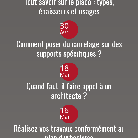
Tout savoir sur le placo : types,
épaisseurs et usages
30
Avr
Comment poser du carrelage sur des
supports spécifiques ?
18
Mar
Quand faut-il faire appel à un
architecte ?
16
Mar
Réalisez vos travaux conformément au
plan d’urbanisme