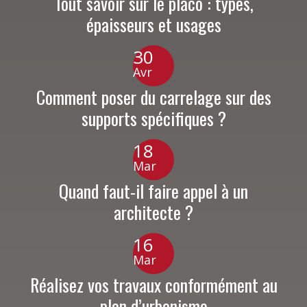
Tout savoir sur le placo : types,
épaisseurs et usages
30
Avr
Comment poser du carrelage sur des
supports spécifiques ?
18
Mar
Quand faut-il faire appel à un
architecte ?
16
Mar
Réalisez vos travaux conformément au
plan d’urbanisme